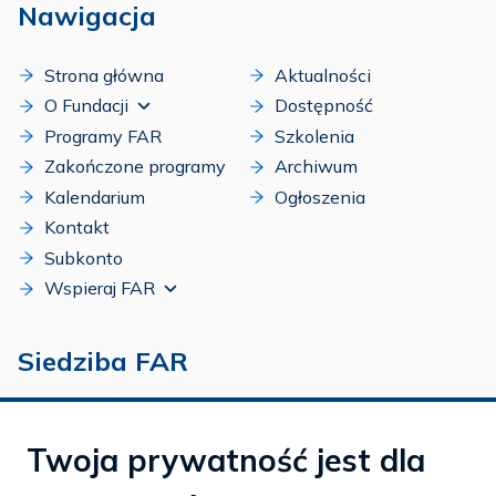
Nawigacja
Strona główna
Aktualności
O Fundacji
Dostępność
Programy FAR
Szkolenia
Zakończone programy
Archiwum
Kalendarium
Ogłoszenia
Kontakt
Subkonto
Wspieraj FAR
Siedziba FAR
Fundacja Aktywnej Rehabilitacji „FAR”
ul. Ludwika Idzikowskiego 16
Twoja prywatność jest dla
00-710 Warszawa