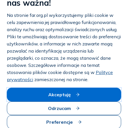
nas ważna!
tel./fax:
22 651 88 02
tel.:
22 651 88 03
Na stronie far.org.pl wykorzystujemy pliki cookie w
tel.:
22 858 26 39
celu zapewnienia jej prawidłowego funkcjonowania,
tel.:
22 642 22 91
analizy ruchu oraz optymalizacji świadczonych usług.
Pliki te umożliwiają dostosowanie treści do preferencji
e-mail:
info@far.org.pl
użytkowników, a informacje w nich zawarte mogą
pozwalać na identyfikację urządzenia lub
przeglądarki, co oznacza, że mogą stanowić dane
osobowe. Szczegółowe informacje na temat
Dostosuj cookies
stosowania plików cookie dostępne są w
Polityce
prywatności
zamieszczonej na stronie.
Mapa strony
Akceptuję
Polityka prywatności i cookies
Odrzucam
© 2026 — FAR.org.pl
Preferencje