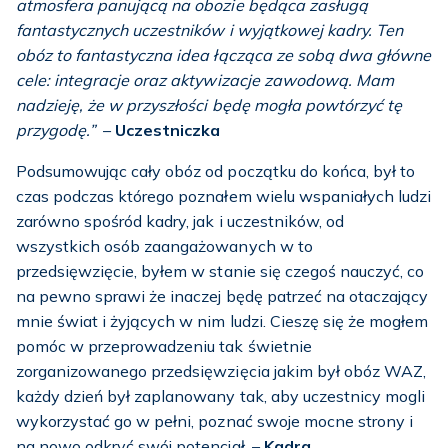
atmosfera panującą na obozie będąca zasługą
fantastycznych uczestników i wyjątkowej kadry. Ten
obóz to fantastyczna idea łącząca ze sobą dwa główne
cele: integracje oraz aktywizacje zawodową. Mam
nadzieję, że w przyszłości będę mogła powtórzyć tę
przygodę.”
–
Uczestniczka
Podsumowując cały obóz od początku do końca, był to
czas podczas którego poznałem wielu wspaniałych ludzi
zarówno spośród kadry, jak i uczestników, od
wszystkich osób zaangażowanych w to
przedsięwzięcie, byłem w stanie się czegoś nauczyć, co
na pewno sprawi że inaczej będę patrzeć na otaczający
mnie świat i żyjących w nim ludzi. Cieszę się że mogłem
pomóc w przeprowadzeniu tak świetnie
zorganizowanego przedsięwzięcia jakim był obóz WAZ,
każdy dzień był zaplanowany tak, aby uczestnicy mogli
wykorzystać go w pełni, poznać swoje mocne strony i
na nowo odkryć swój potencjał. –
Kadra