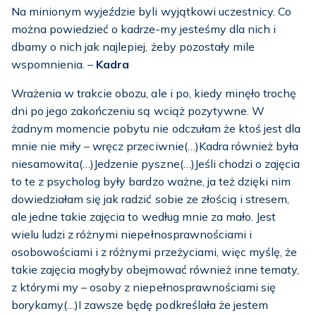
Na minionym wyjeździe byli wyjątkowi uczestnicy. Co
można powiedzieć o kadrze-my jesteśmy dla nich i
dbamy o nich jak najlepiej, żeby pozostały mile
wspomnienia. –
Kadra
Wrażenia w trakcie obozu, ale i po, kiedy minęło trochę
dni po jego zakończeniu są wciąż pozytywne. W
żadnym momencie pobytu nie odczułam że ktoś jest dla
mnie nie miły – wręcz przeciwnie(…)Kadra również była
niesamowita(…)Jedzenie pyszne(…)Jeśli chodzi o zajęcia
to te z psycholog były bardzo ważne, ja też dzięki nim
dowiedziałam się jak radzić sobie ze złością i stresem,
ale jedne takie zajęcia to według mnie za mało. Jest
wielu ludzi z różnymi niepełnosprawnościami i
osobowościami i z różnymi przeżyciami, więc myślę, że
takie zajęcia mogłyby obejmować również inne tematy,
z którymi my – osoby z niepełnosprawnościami się
borykamy(…)I zawsze będę podkreślała że jestem