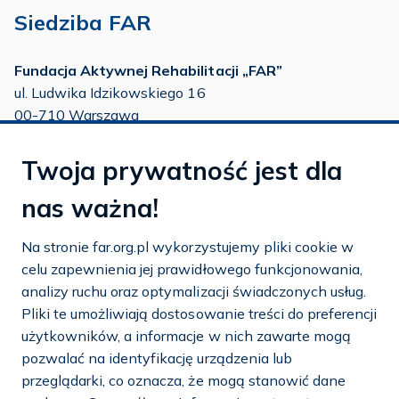
Siedziba FAR
Fundacja Aktywnej Rehabilitacji „FAR”
ul. Ludwika Idzikowskiego 16
00-710 Warszawa
tel./fax:
22 651 88 02
Twoja prywatność jest dla
tel.:
22 651 88 03
tel.:
22 858 26 39
nas ważna!
tel.:
22 642 22 91
Na stronie far.org.pl wykorzystujemy pliki cookie w
e-mail:
info@far.org.pl
celu zapewnienia jej prawidłowego funkcjonowania,
analizy ruchu oraz optymalizacji świadczonych usług.
Pliki te umożliwiają dostosowanie treści do preferencji
użytkowników, a informacje w nich zawarte mogą
Dostosuj cookies
pozwalać na identyfikację urządzenia lub
przeglądarki, co oznacza, że mogą stanowić dane
Mapa strony