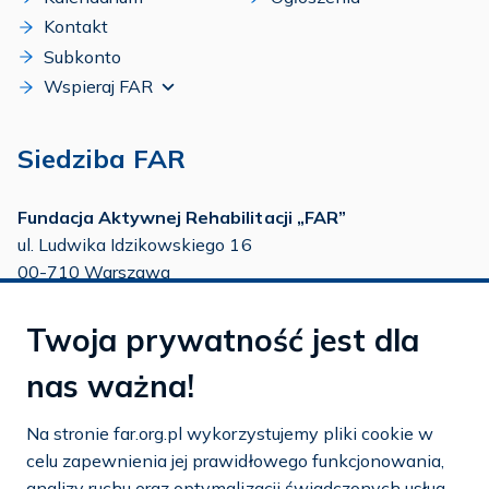
Kontakt
Subkonto
Wspieraj FAR
Siedziba FAR
Fundacja Aktywnej Rehabilitacji „FAR”
ul. Ludwika Idzikowskiego 16
00-710 Warszawa
tel./fax:
22 651 88 02
Twoja prywatność jest dla
tel.:
22 651 88 03
tel.:
22 858 26 39
nas ważna!
tel.:
22 642 22 91
Na stronie far.org.pl wykorzystujemy pliki cookie w
e-mail:
info@far.org.pl
celu zapewnienia jej prawidłowego funkcjonowania,
analizy ruchu oraz optymalizacji świadczonych usług.