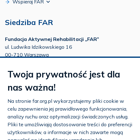
Wspieraj FAR
Siedziba FAR
Fundacja Aktywnej Rehabilitacji „FAR”
ul. Ludwika Idzikowskiego 16
00-710 Warszawa
tel./fax:
22 651 88 02
Twoja prywatność jest dla
tel.:
22 651 88 03
tel.:
22 858 26 39
nas ważna!
tel.:
22 642 22 91
Na stronie far.org.pl wykorzystujemy pliki cookie w
e-mail:
info@far.org.pl
celu zapewnienia jej prawidłowego funkcjonowania,
analizy ruchu oraz optymalizacji świadczonych usług.
Pliki te umożliwiają dostosowanie treści do preferencji
użytkowników, a informacje w nich zawarte mogą
Dostosuj cookies