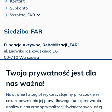
Kontakt
Subkonto
Wspieraj FAR
Siedziba FAR
Fundacja Aktywnej Rehabilitacji „FAR”
ul. Ludwika Idzikowskiego 16
00-710 Warszawa
tel./fax:
22 651 88 02
Twoja prywatność jest dla
tel.:
22 651 88 03
tel.:
22 858 26 39
nas ważna!
tel.:
22 642 22 91
Na stronie far.org.pl wykorzystujemy pliki cookie w
e-mail:
info@far.org.pl
celu zapewnienia jej prawidłowego funkcjonowania,
analizy ruchu oraz optymalizacji świadczonych usług.