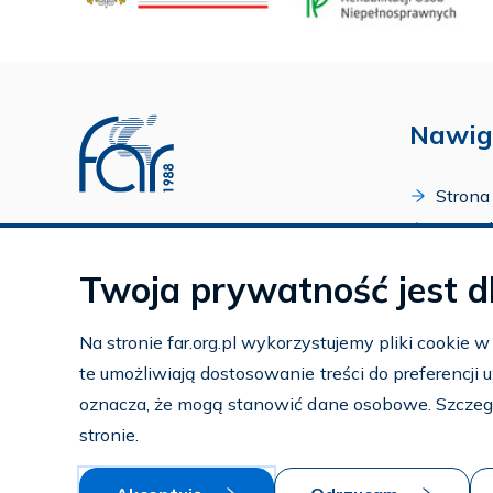
Nawig
Strona
O Fund
Profil FAR w serwisie Youtube
Progr
Profil FAR w serwisie Facebook
Twoja prywatność jest d
Zakońc
Profil FAR w serwisie Instagram
Kalend
Na stronie far.org.pl wykorzystujemy pliki cookie 
Kontak
te umożliwiają dostosowanie treści do preferencji
Subko
oznacza, że mogą stanowić dane osobowe. Szczeg
Wspier
stronie.