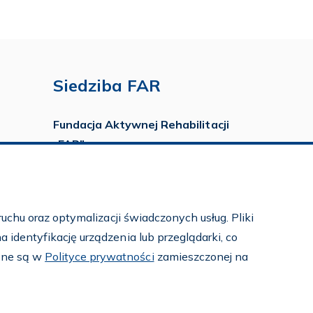
Siedziba FAR
Fundacja Aktywnej Rehabilitacji
„FAR”
ul. Ludwika Idzikowskiego 16
00-710 Warszawa
tel./fax:
22 651 88 02
uchu oraz optymalizacji świadczonych usług. Pliki
tel.:
22 651 88 03
identyfikację urządzenia lub przeglądarki, co
tel.:
22 858 26 39
pne są w
Polityce prywatności
zamieszczonej na
tel.:
22 642 22 91
e-mail:
info@far.org.pl