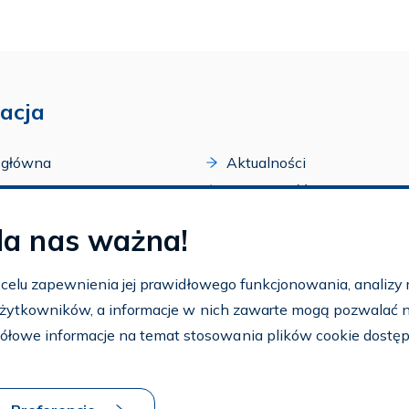
acja
 główna
Aktualności
acji
Dostępność
amy FAR
Szkolenia
la nas ważna!
zone programy
Archiwum
arium
Ogłoszenia
w celu zapewnienia jej prawidłowego funkcjonowania, analizy r
t
 użytkowników, a informacje w nich zawarte mogą pozwalać na 
nto
ółowe informacje na temat stosowania plików cookie dostę
aj FAR