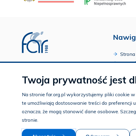
Nawig
Strona
O Fund
Profil FAR w serwisie Youtube
Progr
Profil FAR w serwisie Facebook
Twoja prywatność jest d
Zakońc
Profil FAR w serwisie Instagram
Kalend
Na stronie far.org.pl wykorzystujemy pliki cookie 
Kontak
te umożliwiają dostosowanie treści do preferencji
Subko
oznacza, że mogą stanowić dane osobowe. Szczeg
Wspier
stronie.