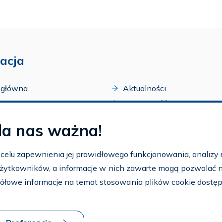
acja
 główna
Aktualności
acji
Dostępność
amy FAR
Szkolenia
la nas ważna!
zone programy
Archiwum
arium
Ogłoszenia
w celu zapewnienia jej prawidłowego funkcjonowania, analizy r
t
 użytkowników, a informacje w nich zawarte mogą pozwalać na 
nto
ółowe informacje na temat stosowania plików cookie dostę
aj FAR