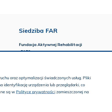
Siedziba FAR
Fundacja Aktywnej Rehabilitacji
„FAR”
ul. Ludwika Idzikowskiego 16
00-710 Warszawa
tel./fax:
22 651 88 02
uchu oraz optymalizacji świadczonych usług. Pliki
tel.:
22 651 88 03
identyfikację urządzenia lub przeglądarki, co
tel.:
22 858 26 39
pne są w
Polityce prywatności
zamieszczonej na
tel.:
22 642 22 91
e-mail:
info@far.org.pl