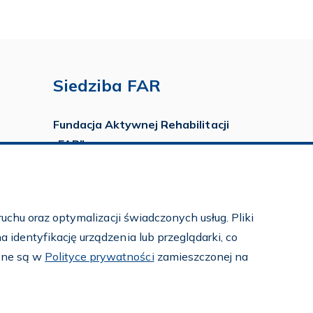
Siedziba FAR
Fundacja Aktywnej Rehabilitacji
„FAR”
ul. Ludwika Idzikowskiego 16
00-710 Warszawa
tel./fax:
22 651 88 02
uchu oraz optymalizacji świadczonych usług. Pliki
tel.:
22 651 88 03
identyfikację urządzenia lub przeglądarki, co
tel.:
22 858 26 39
pne są w
Polityce prywatności
zamieszczonej na
tel.:
22 642 22 91
e-mail:
info@far.org.pl