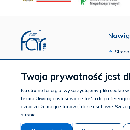
Nawig
Strona
O Fund
Profil FAR w serwisie Youtube
Progr
Profil FAR w serwisie Facebook
Twoja prywatność jest d
Zakońc
Profil FAR w serwisie Instagram
Kalend
Na stronie far.org.pl wykorzystujemy pliki cookie 
Kontak
te umożliwiają dostosowanie treści do preferencji
Subko
oznacza, że mogą stanowić dane osobowe. Szczeg
Wspier
stronie.