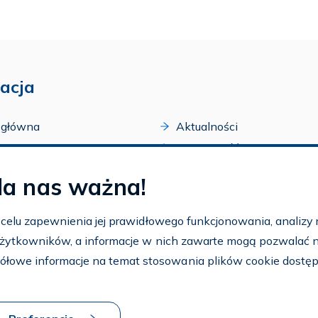
acja
 główna
Aktualności
acji
Dostępność
amy FAR
Szkolenia
la nas ważna!
zone programy
Archiwum
arium
Ogłoszenia
w celu zapewnienia jej prawidłowego funkcjonowania, analizy r
t
 użytkowników, a informacje w nich zawarte mogą pozwalać na 
nto
ółowe informacje na temat stosowania plików cookie dostę
aj FAR