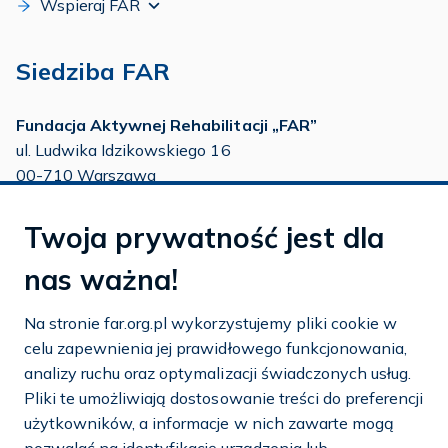
Wspieraj FAR
Siedziba FAR
Fundacja Aktywnej Rehabilitacji „FAR”
ul. Ludwika Idzikowskiego 16
00-710 Warszawa
tel./fax:
22 651 88 02
Twoja prywatność jest dla
tel.:
22 651 88 03
tel.:
22 858 26 39
nas ważna!
tel.:
22 642 22 91
Na stronie far.org.pl wykorzystujemy pliki cookie w
e-mail:
info@far.org.pl
celu zapewnienia jej prawidłowego funkcjonowania,
analizy ruchu oraz optymalizacji świadczonych usług.
Pliki te umożliwiają dostosowanie treści do preferencji
użytkowników, a informacje w nich zawarte mogą
Dostosuj cookies