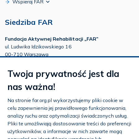
Wspieraj FAR
Siedziba FAR
Fundacja Aktywnej Rehabilitacji „FAR”
ul. Ludwika Idzikowskiego 16
00-710 Warszawa
tel./fax:
22 651 88 02
Twoja prywatność jest dla
tel.:
22 651 88 03
tel.:
22 858 26 39
nas ważna!
tel.:
22 642 22 91
Na stronie far.org.pl wykorzystujemy pliki cookie w
e-mail:
info@far.org.pl
celu zapewnienia jej prawidłowego funkcjonowania,
analizy ruchu oraz optymalizacji świadczonych usług.
Pliki te umożliwiają dostosowanie treści do preferencji
użytkowników, a informacje w nich zawarte mogą
Dostosuj cookies