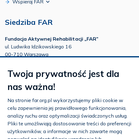
Wspieraj FAR
Siedziba FAR
Fundacja Aktywnej Rehabilitacji „FAR”
ul. Ludwika Idzikowskiego 16
00-710 Warszawa
tel./fax:
22 651 88 02
Twoja prywatność jest dla
tel.:
22 651 88 03
tel.:
22 858 26 39
nas ważna!
tel.:
22 642 22 91
Na stronie far.org.pl wykorzystujemy pliki cookie w
e-mail:
info@far.org.pl
celu zapewnienia jej prawidłowego funkcjonowania,
analizy ruchu oraz optymalizacji świadczonych usług.
Pliki te umożliwiają dostosowanie treści do preferencji
użytkowników, a informacje w nich zawarte mogą
Dostosuj cookies