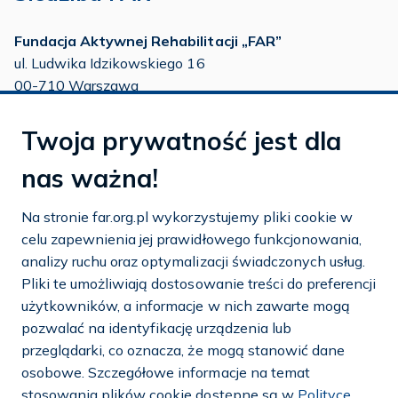
Fundacja Aktywnej Rehabilitacji „FAR”
ul. Ludwika Idzikowskiego 16
00-710 Warszawa
tel./fax:
22 651 88 02
Twoja prywatność jest dla
tel.:
22 651 88 03
tel.:
22 858 26 39
nas ważna!
tel.:
22 642 22 91
Na stronie far.org.pl wykorzystujemy pliki cookie w
e-mail:
info@far.org.pl
celu zapewnienia jej prawidłowego funkcjonowania,
analizy ruchu oraz optymalizacji świadczonych usług.
Pliki te umożliwiają dostosowanie treści do preferencji
użytkowników, a informacje w nich zawarte mogą
Dostosuj cookies
pozwalać na identyfikację urządzenia lub
przeglądarki, co oznacza, że mogą stanowić dane
Mapa strony
osobowe. Szczegółowe informacje na temat
stosowania plików cookie dostępne są w
Polityce