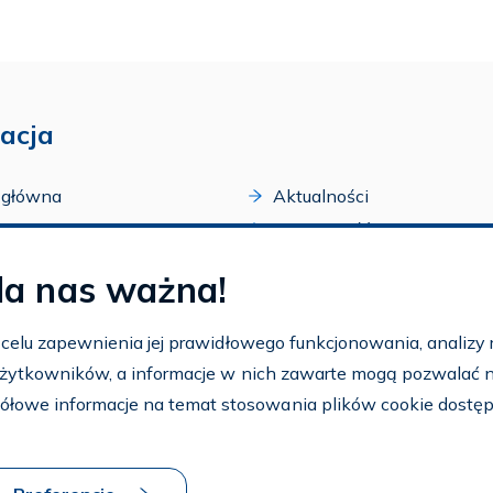
acja
 główna
Aktualności
acji
Dostępność
amy FAR
Szkolenia
la nas ważna!
zone programy
Archiwum
arium
Ogłoszenia
w celu zapewnienia jej prawidłowego funkcjonowania, analizy r
t
 użytkowników, a informacje w nich zawarte mogą pozwalać na 
nto
ółowe informacje na temat stosowania plików cookie dostę
aj FAR