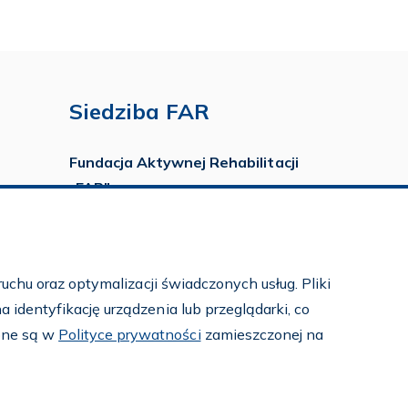
Siedziba FAR
Fundacja Aktywnej Rehabilitacji
„FAR”
ul. Ludwika Idzikowskiego 16
00-710 Warszawa
tel./fax:
22 651 88 02
uchu oraz optymalizacji świadczonych usług. Pliki
tel.:
22 651 88 03
identyfikację urządzenia lub przeglądarki, co
tel.:
22 858 26 39
pne są w
Polityce prywatności
zamieszczonej na
tel.:
22 642 22 91
e-mail:
info@far.org.pl