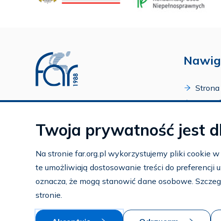
Nawig
Strona
O Fund
Profil FAR w serwisie Youtube
Progr
Profil FAR w serwisie Facebook
Twoja prywatność jest d
Zakońc
Profil FAR w serwisie Instagram
Kalend
Na stronie far.org.pl wykorzystujemy pliki cookie 
Kontak
te umożliwiają dostosowanie treści do preferencji
Subko
oznacza, że mogą stanowić dane osobowe. Szczeg
Wspier
stronie.