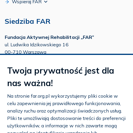
Wspieraj FAR
Siedziba FAR
Fundacja Aktywnej Rehabilitacji „FAR”
ul. Ludwika Idzikowskiego 16
00-710 Warszawa
tel./fax:
22 651 88 02
Twoja prywatność jest dla
tel.:
22 651 88 03
tel.:
22 858 26 39
nas ważna!
tel.:
22 642 22 91
Na stronie far.org.pl wykorzystujemy pliki cookie w
e-mail:
info@far.org.pl
celu zapewnienia jej prawidłowego funkcjonowania,
analizy ruchu oraz optymalizacji świadczonych usług.
Pliki te umożliwiają dostosowanie treści do preferencji
użytkowników, a informacje w nich zawarte mogą
Dostosuj cookies