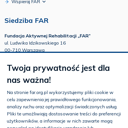
Wspieraj FAR
Siedziba FAR
Fundacja Aktywnej Rehabilitacji „FAR”
ul. Ludwika Idzikowskiego 16
00-710 Warszawa
tel./fax:
22 651 88 02
Twoja prywatność jest dla
tel.:
22 651 88 03
tel.:
22 858 26 39
nas ważna!
tel.:
22 642 22 91
Na stronie far.org.pl wykorzystujemy pliki cookie w
e-mail:
info@far.org.pl
celu zapewnienia jej prawidłowego funkcjonowania,
analizy ruchu oraz optymalizacji świadczonych usług.
Pliki te umożliwiają dostosowanie treści do preferencji
użytkowników, a informacje w nich zawarte mogą
Dostosuj cookies