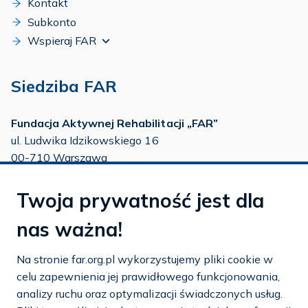
Kontakt
Subkonto
Wspieraj FAR
Siedziba FAR
Fundacja Aktywnej Rehabilitacji „FAR”
ul. Ludwika Idzikowskiego 16
00-710 Warszawa
tel./fax:
22 651 88 02
Twoja prywatność jest dla
tel.:
22 651 88 03
tel.:
22 858 26 39
nas ważna!
tel.:
22 642 22 91
Na stronie far.org.pl wykorzystujemy pliki cookie w
e-mail:
info@far.org.pl
celu zapewnienia jej prawidłowego funkcjonowania,
analizy ruchu oraz optymalizacji świadczonych usług.