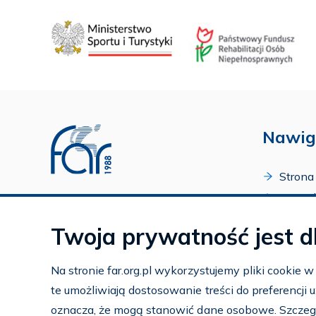
Nawig
Strona
O Fund
Profil FAR w serwisie Youtube
Progr
Profil FAR w serwisie Facebook
Twoja prywatność jest d
Zakońc
Profil FAR w serwisie Instagram
Kalend
Na stronie far.org.pl wykorzystujemy pliki cookie 
Kontak
te umożliwiają dostosowanie treści do preferencji
Subko
oznacza, że mogą stanowić dane osobowe. Szczeg