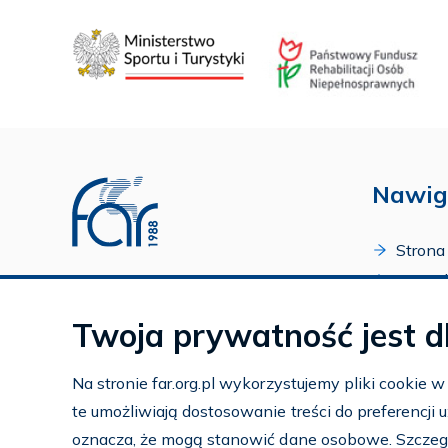
Nawig
Strona
O Fund
Profil FAR w serwisie Youtube
Progr
Profil FAR w serwisie Facebook
Twoja prywatność jest d
Zakońc
Profil FAR w serwisie Instagram
Kalend
Na stronie far.org.pl wykorzystujemy pliki cookie 
Kontak
te umożliwiają dostosowanie treści do preferencji
Subko
oznacza, że mogą stanowić dane osobowe. Szczeg