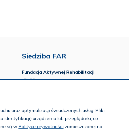
Siedziba FAR
Fundacja Aktywnej Rehabilitacji
„FAR”
ul. Ludwika Idzikowskiego 16
00-710 Warszawa
tel./fax:
22 651 88 02
uchu oraz optymalizacji świadczonych usług. Pliki
tel.:
22 651 88 03
identyfikację urządzenia lub przeglądarki, co
tel.:
22 858 26 39
pne są w
Polityce prywatności
zamieszczonej na