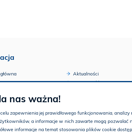
acja
 główna
Aktualności
acji
Dostępność
amy FAR
Szkolenia
la nas ważna!
zone programy
Archiwum
arium
Ogłoszenia
w celu zapewnienia jej prawidłowego funkcjonowania, analizy r
t
 użytkowników, a informacje w nich zawarte mogą pozwalać na 
nto
ółowe informacje na temat stosowania plików cookie dostę