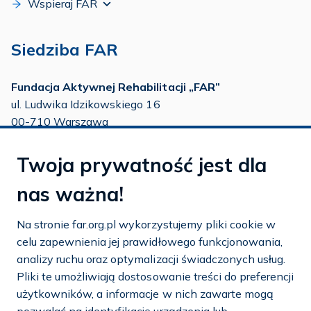
Wspieraj FAR
Siedziba FAR
Fundacja Aktywnej Rehabilitacji „FAR”
ul. Ludwika Idzikowskiego 16
00-710 Warszawa
tel./fax:
22 651 88 02
Twoja prywatność jest dla
tel.:
22 651 88 03
tel.:
22 858 26 39
nas ważna!
tel.:
22 642 22 91
Na stronie far.org.pl wykorzystujemy pliki cookie w
e-mail:
info@far.org.pl
celu zapewnienia jej prawidłowego funkcjonowania,
analizy ruchu oraz optymalizacji świadczonych usług.
Pliki te umożliwiają dostosowanie treści do preferencji
użytkowników, a informacje w nich zawarte mogą
Dostosuj cookies