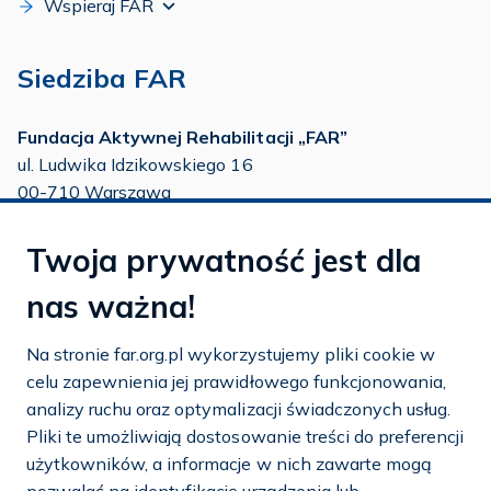
Wspieraj FAR
Siedziba FAR
Fundacja Aktywnej Rehabilitacji „FAR”
ul. Ludwika Idzikowskiego 16
00-710 Warszawa
tel./fax:
22 651 88 02
Twoja prywatność jest dla
tel.:
22 651 88 03
tel.:
22 858 26 39
nas ważna!
tel.:
22 642 22 91
Na stronie far.org.pl wykorzystujemy pliki cookie w
e-mail:
info@far.org.pl
celu zapewnienia jej prawidłowego funkcjonowania,
analizy ruchu oraz optymalizacji świadczonych usług.
Pliki te umożliwiają dostosowanie treści do preferencji
użytkowników, a informacje w nich zawarte mogą
Dostosuj cookies