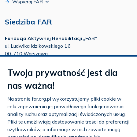
Wspieraj FAR
Siedziba FAR
Fundacja Aktywnej Rehabilitacji „FAR”
ul. Ludwika Idzikowskiego 16
00-710 Warszawa
tel./fax:
22 651 88 02
Twoja prywatność jest dla
tel.:
22 651 88 03
tel.:
22 858 26 39
nas ważna!
tel.:
22 642 22 91
Na stronie far.org.pl wykorzystujemy pliki cookie w
e-mail:
info@far.org.pl
celu zapewnienia jej prawidłowego funkcjonowania,
analizy ruchu oraz optymalizacji świadczonych usług.
Pliki te umożliwiają dostosowanie treści do preferencji
użytkowników, a informacje w nich zawarte mogą
Dostosuj cookies