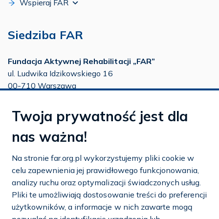
Wspieraj FAR
Siedziba FAR
Fundacja Aktywnej Rehabilitacji „FAR”
ul. Ludwika Idzikowskiego 16
00-710 Warszawa
tel./fax:
22 651 88 02
Twoja prywatność jest dla
tel.:
22 651 88 03
tel.:
22 858 26 39
nas ważna!
tel.:
22 642 22 91
Na stronie far.org.pl wykorzystujemy pliki cookie w
e-mail:
info@far.org.pl
celu zapewnienia jej prawidłowego funkcjonowania,
analizy ruchu oraz optymalizacji świadczonych usług.
Pliki te umożliwiają dostosowanie treści do preferencji
użytkowników, a informacje w nich zawarte mogą
Dostosuj cookies