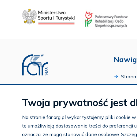
Nawig
Strona
O Fund
Profil FAR w serwisie Youtube
Progr
Profil FAR w serwisie Facebook
Twoja prywatność jest d
Zakońc
Profil FAR w serwisie Instagram
Kalend
Na stronie far.org.pl wykorzystujemy pliki cookie 
Kontak
te umożliwiają dostosowanie treści do preferencji
Subko
oznacza, że mogą stanowić dane osobowe. Szczeg