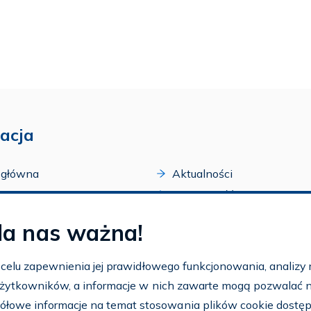
acja
 główna
Aktualności
acji
Dostępność
amy FAR
Szkolenia
la nas ważna!
zone programy
Archiwum
arium
Ogłoszenia
w celu zapewnienia jej prawidłowego funkcjonowania, analizy r
t
 użytkowników, a informacje w nich zawarte mogą pozwalać na 
nto
ółowe informacje na temat stosowania plików cookie dostę