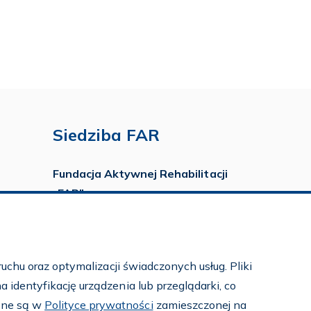
Siedziba FAR
Fundacja Aktywnej Rehabilitacji
„FAR”
ul. Ludwika Idzikowskiego 16
00-710 Warszawa
tel./fax:
22 651 88 02
uchu oraz optymalizacji świadczonych usług. Pliki
tel.:
22 651 88 03
identyfikację urządzenia lub przeglądarki, co
tel.:
22 858 26 39
pne są w
Polityce prywatności
zamieszczonej na