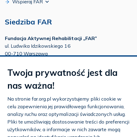
Wspieraj FAR
Siedziba FAR
Fundacja Aktywnej Rehabilitacji „FAR”
ul. Ludwika Idzikowskiego 16
00-710 Warszawa
tel./fax:
22 651 88 02
Twoja prywatność jest dla
tel.:
22 651 88 03
tel.:
22 858 26 39
nas ważna!
tel.:
22 642 22 91
Na stronie far.org.pl wykorzystujemy pliki cookie w
e-mail:
info@far.org.pl
celu zapewnienia jej prawidłowego funkcjonowania,
analizy ruchu oraz optymalizacji świadczonych usług.
Pliki te umożliwiają dostosowanie treści do preferencji
użytkowników, a informacje w nich zawarte mogą
Dostosuj cookies