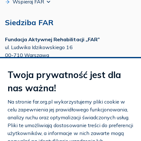
Wspieraj FAR
Siedziba FAR
Fundacja Aktywnej Rehabilitacji „FAR”
ul. Ludwika Idzikowskiego 16
00-710 Warszawa
tel./fax:
22 651 88 02
Twoja prywatność jest dla
tel.:
22 651 88 03
tel.:
22 858 26 39
nas ważna!
tel.:
22 642 22 91
Na stronie far.org.pl wykorzystujemy pliki cookie w
e-mail:
info@far.org.pl
celu zapewnienia jej prawidłowego funkcjonowania,
analizy ruchu oraz optymalizacji świadczonych usług.
Pliki te umożliwiają dostosowanie treści do preferencji
użytkowników, a informacje w nich zawarte mogą
Dostosuj cookies