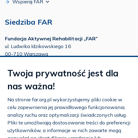
Wspieraj FAR
Siedziba FAR
Fundacja Aktywnej Rehabilitacji „FAR”
ul. Ludwika Idzikowskiego 16
00-710 Warszawa
tel./fax:
22 651 88 02
Twoja prywatność jest dla
tel.:
22 651 88 03
tel.:
22 858 26 39
nas ważna!
tel.:
22 642 22 91
Na stronie far.org.pl wykorzystujemy pliki cookie w
e-mail:
info@far.org.pl
celu zapewnienia jej prawidłowego funkcjonowania,
analizy ruchu oraz optymalizacji świadczonych usług.
Pliki te umożliwiają dostosowanie treści do preferencji
użytkowników, a informacje w nich zawarte mogą
Dostosuj cookies