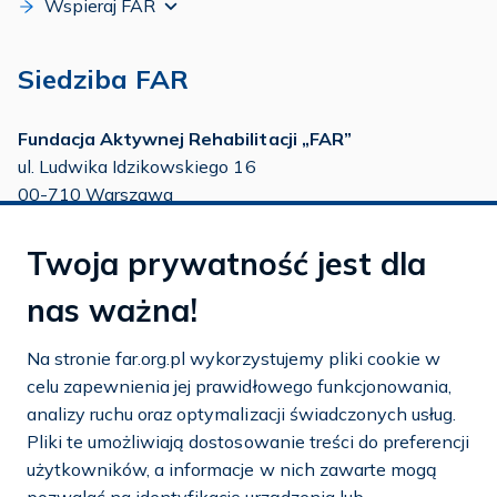
Wspieraj FAR
Siedziba FAR
Fundacja Aktywnej Rehabilitacji „FAR”
ul. Ludwika Idzikowskiego 16
00-710 Warszawa
tel./fax:
22 651 88 02
Twoja prywatność jest dla
tel.:
22 651 88 03
tel.:
22 858 26 39
nas ważna!
tel.:
22 642 22 91
Na stronie far.org.pl wykorzystujemy pliki cookie w
e-mail:
info@far.org.pl
celu zapewnienia jej prawidłowego funkcjonowania,
analizy ruchu oraz optymalizacji świadczonych usług.
Pliki te umożliwiają dostosowanie treści do preferencji
użytkowników, a informacje w nich zawarte mogą
Dostosuj cookies