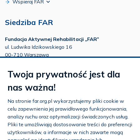
Wspieraj FAR
Siedziba FAR
Fundacja Aktywnej Rehabilitacji „FAR”
ul. Ludwika Idzikowskiego 16
00-710 Warszawa
tel./fax:
22 651 88 02
Twoja prywatność jest dla
tel.:
22 651 88 03
tel.:
22 858 26 39
nas ważna!
tel.:
22 642 22 91
Na stronie far.org.pl wykorzystujemy pliki cookie w
e-mail:
info@far.org.pl
celu zapewnienia jej prawidłowego funkcjonowania,
analizy ruchu oraz optymalizacji świadczonych usług.
Pliki te umożliwiają dostosowanie treści do preferencji
użytkowników, a informacje w nich zawarte mogą
Dostosuj cookies