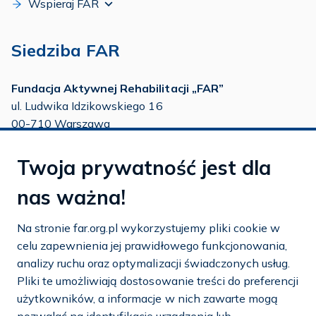
Wspieraj FAR
Siedziba FAR
Fundacja Aktywnej Rehabilitacji „FAR”
ul. Ludwika Idzikowskiego 16
00-710 Warszawa
tel./fax:
22 651 88 02
Twoja prywatność jest dla
tel.:
22 651 88 03
tel.:
22 858 26 39
nas ważna!
tel.:
22 642 22 91
Na stronie far.org.pl wykorzystujemy pliki cookie w
e-mail:
info@far.org.pl
celu zapewnienia jej prawidłowego funkcjonowania,
analizy ruchu oraz optymalizacji świadczonych usług.
Pliki te umożliwiają dostosowanie treści do preferencji
użytkowników, a informacje w nich zawarte mogą
Dostosuj cookies