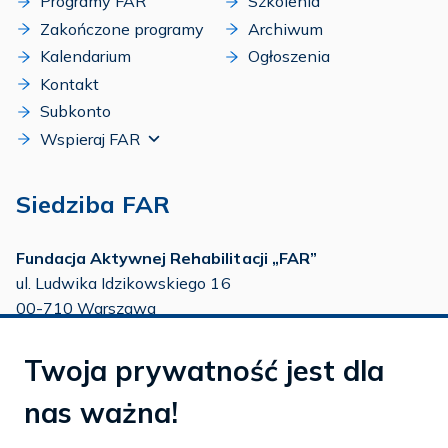
Programy FAR
Szkolenia
Zakończone programy
Archiwum
Kalendarium
Ogłoszenia
Kontakt
Subkonto
Wspieraj FAR
Siedziba FAR
Fundacja Aktywnej Rehabilitacji „FAR”
ul. Ludwika Idzikowskiego 16
00-710 Warszawa
tel./fax:
22 651 88 02
Twoja prywatność jest dla
tel.:
22 651 88 03
tel.:
22 858 26 39
nas ważna!
tel.:
22 642 22 91