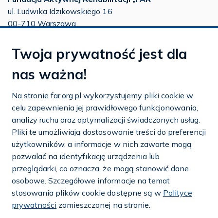
ul. Ludwika Idzikowskiego 16
00-710 Warszawa
tel./fax:
22 651 88 02
Twoja prywatność jest dla
tel.:
22 651 88 03
tel.:
22 858 26 39
nas ważna!
tel.:
22 642 22 91
Na stronie far.org.pl wykorzystujemy pliki cookie w
e-mail:
info@far.org.pl
celu zapewnienia jej prawidłowego funkcjonowania,
analizy ruchu oraz optymalizacji świadczonych usług.
Pliki te umożliwiają dostosowanie treści do preferencji
użytkowników, a informacje w nich zawarte mogą
Dostosuj cookies
pozwalać na identyfikację urządzenia lub
przeglądarki, co oznacza, że mogą stanowić dane
Mapa strony
osobowe. Szczegółowe informacje na temat
stosowania plików cookie dostępne są w
Polityce
Polityka prywatności i cookies
prywatności
zamieszczonej na stronie.