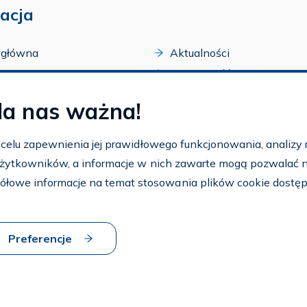
acja
 główna
Aktualności
acji
Dostępność
amy FAR
Szkolenia
la nas ważna!
zone programy
Archiwum
arium
Ogłoszenia
w celu zapewnienia jej prawidłowego funkcjonowania, analizy r
t
 użytkowników, a informacje w nich zawarte mogą pozwalać na 
nto
ółowe informacje na temat stosowania plików cookie dostę
aj FAR
Preferencje
 strony
Dostosuj cookies