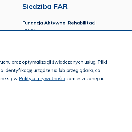
Siedziba FAR
Fundacja Aktywnej Rehabilitacji
„FAR”
ul. Ludwika Idzikowskiego 16
00-710 Warszawa
tel./fax:
22 651 88 02
uchu oraz optymalizacji świadczonych usług. Pliki
tel.:
22 651 88 03
identyfikację urządzenia lub przeglądarki, co
tel.:
22 858 26 39
pne są w
Polityce prywatności
zamieszczonej na
tel.:
22 642 22 91
e-mail:
info@far.org.pl