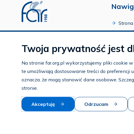
Nawig
Strona
O Fund
Profil FAR w serwisie Youtube
Progr
Profil FAR w serwisie Facebook
Twoja prywatność jest d
Zakońc
Profil FAR w serwisie Instagram
Kalend
Na stronie far.org.pl wykorzystujemy pliki cookie 
Kontak
te umożliwiają dostosowanie treści do preferencji
Subko
oznacza, że mogą stanowić dane osobowe. Szczeg
Wspier
stronie.
Akceptuję
Odrzucam
© 2026 — FAR.org.pl
Polityka prywatności i cookies
Mapa