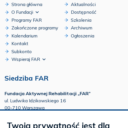
Strona główna
Aktualności
O Fundacji
Dostępność
Programy FAR
Szkolenia
Zakończone programy
Archiwum
Kalendarium
Ogłoszenia
Kontakt
Subkonto
Wspieraj FAR
Siedziba FAR
Fundacja Aktywnej Rehabilitacji „FAR”
ul. Ludwika Idzikowskiego 16
00-710 Warszawa
tel./fax:
22 651 88 02
Twoja prywatność jest dla
tel.:
22 651 88 03