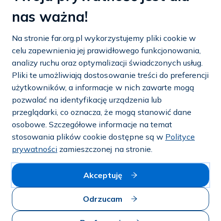
tel.:
22 858 26 39
nas ważna!
tel.:
22 642 22 91
Na stronie far.org.pl wykorzystujemy pliki cookie w
e-mail:
info@far.org.pl
celu zapewnienia jej prawidłowego funkcjonowania,
analizy ruchu oraz optymalizacji świadczonych usług.
Pliki te umożliwiają dostosowanie treści do preferencji
użytkowników, a informacje w nich zawarte mogą
Dostosuj cookies
pozwalać na identyfikację urządzenia lub
przeglądarki, co oznacza, że mogą stanowić dane
Mapa strony
osobowe. Szczegółowe informacje na temat
stosowania plików cookie dostępne są w
Polityce
Polityka prywatności i cookies
prywatności
zamieszczonej na stronie.
© 2026 — FAR.org.pl
Akceptuję
Odrzucam