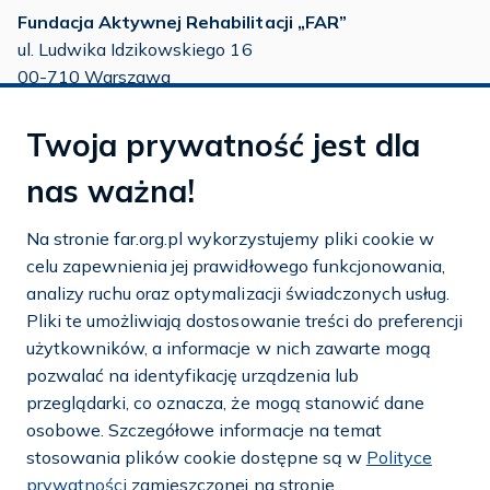
Fundacja Aktywnej Rehabilitacji „FAR”
ul. Ludwika Idzikowskiego 16
00-710 Warszawa
tel./fax:
22 651 88 02
Twoja prywatność jest dla
tel.:
22 651 88 03
tel.:
22 858 26 39
nas ważna!
tel.:
22 642 22 91
Na stronie far.org.pl wykorzystujemy pliki cookie w
e-mail:
info@far.org.pl
celu zapewnienia jej prawidłowego funkcjonowania,
analizy ruchu oraz optymalizacji świadczonych usług.
Pliki te umożliwiają dostosowanie treści do preferencji
użytkowników, a informacje w nich zawarte mogą
Dostosuj cookies
pozwalać na identyfikację urządzenia lub
przeglądarki, co oznacza, że mogą stanowić dane
Mapa strony
osobowe. Szczegółowe informacje na temat
stosowania plików cookie dostępne są w
Polityce
Polityka prywatności i cookies
prywatności
zamieszczonej na stronie.