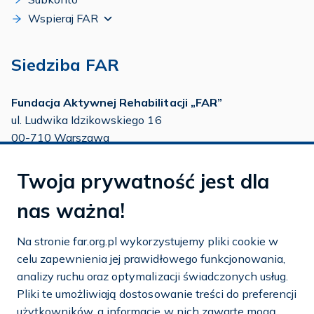
Wspieraj FAR
Siedziba FAR
Fundacja Aktywnej Rehabilitacji „FAR”
ul. Ludwika Idzikowskiego 16
00-710 Warszawa
tel./fax:
22 651 88 02
Twoja prywatność jest dla
tel.:
22 651 88 03
tel.:
22 858 26 39
nas ważna!
tel.:
22 642 22 91
Na stronie far.org.pl wykorzystujemy pliki cookie w
e-mail:
info@far.org.pl
celu zapewnienia jej prawidłowego funkcjonowania,
analizy ruchu oraz optymalizacji świadczonych usług.
Pliki te umożliwiają dostosowanie treści do preferencji
użytkowników, a informacje w nich zawarte mogą