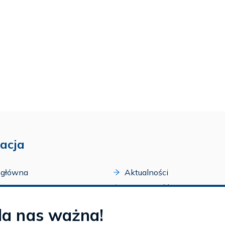
acja
 główna
Aktualności
acji
Dostępność
amy FAR
Szkolenia
la nas ważna!
zone programy
Archiwum