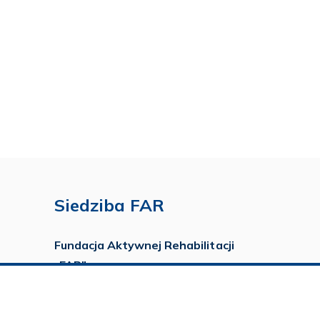
Siedziba FAR
Fundacja Aktywnej Rehabilitacji
„FAR”
ul. Ludwika Idzikowskiego 16
00-710 Warszawa