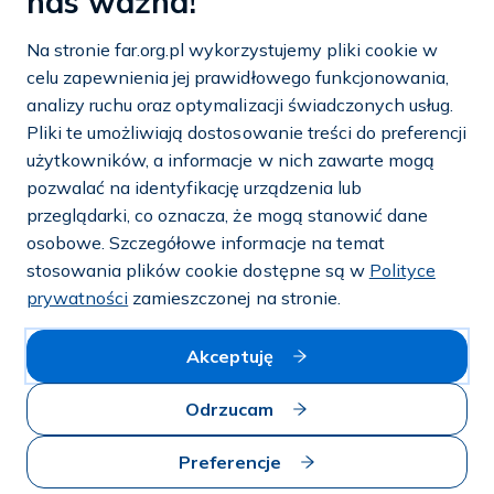
nas ważna!
tel.:
22 642 22 91
Na stronie far.org.pl wykorzystujemy pliki cookie w
e-mail:
info@far.org.pl
celu zapewnienia jej prawidłowego funkcjonowania,
analizy ruchu oraz optymalizacji świadczonych usług.
Pliki te umożliwiają dostosowanie treści do preferencji
użytkowników, a informacje w nich zawarte mogą
Dostosuj cookies
pozwalać na identyfikację urządzenia lub
przeglądarki, co oznacza, że mogą stanowić dane
Mapa strony
osobowe. Szczegółowe informacje na temat
stosowania plików cookie dostępne są w
Polityce
Polityka prywatności i cookies
prywatności
zamieszczonej na stronie.
© 2026 — FAR.org.pl
Akceptuję
Odrzucam
Preferencje