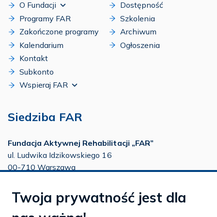
O Fundacji
Dostępność
Programy FAR
Szkolenia
Zakończone programy
Archiwum
Kalendarium
Ogłoszenia
Kontakt
Subkonto
Wspieraj FAR
Siedziba FAR
Fundacja Aktywnej Rehabilitacji „FAR”
ul. Ludwika Idzikowskiego 16
00-710 Warszawa
tel./fax:
22 651 88 02
Twoja prywatność jest dla
tel.:
22 651 88 03
tel.:
22 858 26 39