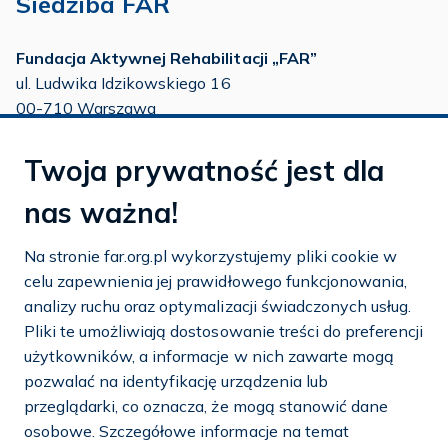
Siedziba FAR
Fundacja Aktywnej Rehabilitacji „FAR”
ul. Ludwika Idzikowskiego 16
00-710 Warszawa
tel./fax:
22 651 88 02
Twoja prywatność jest dla
tel.:
22 651 88 03
tel.:
22 858 26 39
nas ważna!
tel.:
22 642 22 91
Na stronie far.org.pl wykorzystujemy pliki cookie w
e-mail:
info@far.org.pl
celu zapewnienia jej prawidłowego funkcjonowania,
analizy ruchu oraz optymalizacji świadczonych usług.
Pliki te umożliwiają dostosowanie treści do preferencji
użytkowników, a informacje w nich zawarte mogą
Dostosuj cookies
pozwalać na identyfikację urządzenia lub
przeglądarki, co oznacza, że mogą stanowić dane
Mapa strony
osobowe. Szczegółowe informacje na temat