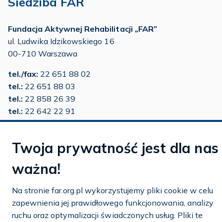
Siedziba FAR
Fundacja Aktywnej Rehabilitacji „FAR”
ul. Ludwika Idzikowskiego 16
00-710 Warszawa
tel./fax:
22 651 88 02
tel.:
22 651 88 03
tel.:
22 858 26 39
tel.:
22 642 22 91
e-mail:
info@far.org.pl
Twoja prywatność jest dla nas
ważna!
Dostosuj cookies
Na stronie far.org.pl wykorzystujemy pliki cookie w celu
zapewnienia jej prawidłowego funkcjonowania, analizy
Mapa strony
ruchu oraz optymalizacji świadczonych usług. Pliki te