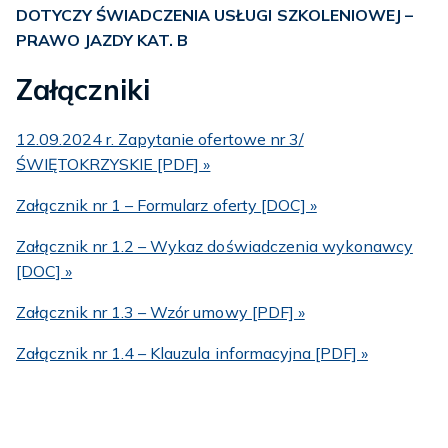
DOTYCZY ŚWIADCZENIA USŁUGI SZKOLENIOWEJ –
PRAWO JAZDY KAT. B
Załączniki
12.09.2024 r. Zapytanie ofertowe nr 3/
ŚWIĘTOKRZYSKIE [PDF] »
Załącznik nr 1 – Formularz oferty [DOC] »
Załącznik nr 1.2 – Wykaz doświadczenia wykonawcy
[DOC] »
Załącznik nr 1.3 – Wzór umowy [PDF] »
Załącznik nr 1.4 – Klauzula informacyjna [PDF] »