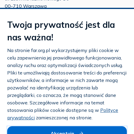
00-710 Warszawa
tel./fax:
22 651 88 02
Twoja prywatność jest dla
tel.:
22 651 88 03
tel.:
22 858 26 39
nas ważna!
tel.:
22 642 22 91
Na stronie far.org.pl wykorzystujemy pliki cookie w
e-mail:
info@far.org.pl
celu zapewnienia jej prawidłowego funkcjonowania,
analizy ruchu oraz optymalizacji świadczonych usług.
Pliki te umożliwiają dostosowanie treści do preferencji
użytkowników, a informacje w nich zawarte mogą
Dostosuj cookies
pozwalać na identyfikację urządzenia lub
przeglądarki, co oznacza, że mogą stanowić dane
Mapa strony
osobowe. Szczegółowe informacje na temat
stosowania plików cookie dostępne są w
Polityce
Polityka prywatności i cookies
prywatności
zamieszczonej na stronie.
© 2026 — FAR.org.pl
Akceptuję