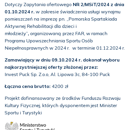
Dotyczy Zapytania ofertowego
NR 2/MSiT/2024
z dnia
0
1.10.2024
r
.
w zakresie świadczenia usługi wynajmu
pomieszczeń na imprezę pn. „Pomorska Spartakiada
Aktywnej Rehabilitacji dla dzieci i
młodzieży”
,
organizowaną przez FAR, w ramach
Programu Upowszechniania Sportu Osób
Niepełnosprawnych w 2024 r. w terminie 01.12.2024 r.
Zamawiający w dniu 09.10.2024 r. dokonał wyboru
najkorzystniejszej oferty złożonej przez:
Invest Puck Sp. Z.o.o, Al. Lipowa 3c, 84-100 Puck
Ł
ączna cena brutto
:
4200 zł
Projekt dofinansowany ze środków Funduszu Rozwoju
Kultury Fizycznej, których dysponentem jest Minister
Sportu i Turystyki