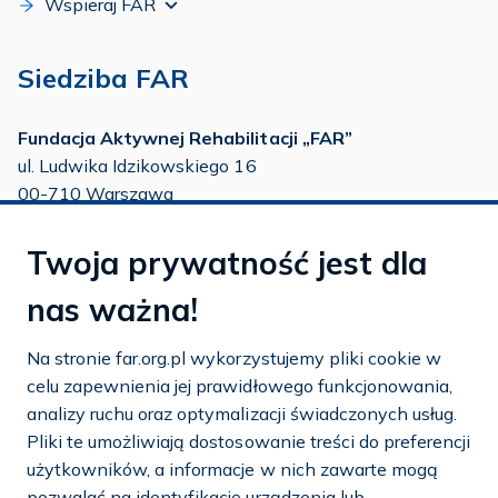
Wspieraj FAR
Siedziba FAR
Fundacja Aktywnej Rehabilitacji „FAR”
ul. Ludwika Idzikowskiego 16
00-710 Warszawa
tel./fax:
22 651 88 02
Twoja prywatność jest dla
tel.:
22 651 88 03
tel.:
22 858 26 39
nas ważna!
tel.:
22 642 22 91
Na stronie far.org.pl wykorzystujemy pliki cookie w
e-mail:
info@far.org.pl
celu zapewnienia jej prawidłowego funkcjonowania,
analizy ruchu oraz optymalizacji świadczonych usług.
Pliki te umożliwiają dostosowanie treści do preferencji
użytkowników, a informacje w nich zawarte mogą
Dostosuj cookies
pozwalać na identyfikację urządzenia lub