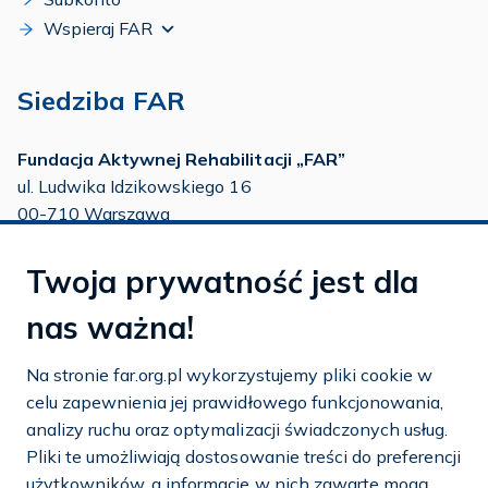
Wspieraj FAR
Siedziba FAR
Fundacja Aktywnej Rehabilitacji „FAR”
ul. Ludwika Idzikowskiego 16
00-710 Warszawa
tel./fax:
22 651 88 02
Twoja prywatność jest dla
tel.:
22 651 88 03
tel.:
22 858 26 39
nas ważna!
tel.:
22 642 22 91
Na stronie far.org.pl wykorzystujemy pliki cookie w
e-mail:
info@far.org.pl
celu zapewnienia jej prawidłowego funkcjonowania,
analizy ruchu oraz optymalizacji świadczonych usług.
Pliki te umożliwiają dostosowanie treści do preferencji
użytkowników, a informacje w nich zawarte mogą