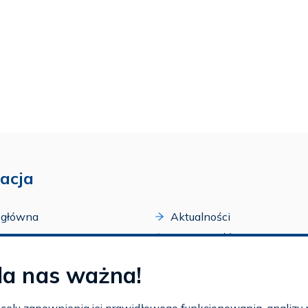
acja
 główna
Aktualności
acji
Dostępność
amy FAR
Szkolenia
la nas ważna!
zone programy
Archiwum
arium
Ogłoszenia