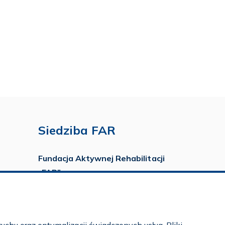
Siedziba FAR
Fundacja Aktywnej Rehabilitacji
„FAR”
ul. Ludwika Idzikowskiego 16
00-710 Warszawa
tel./fax:
22 651 88 02