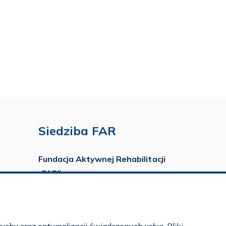
Siedziba FAR
Fundacja Aktywnej Rehabilitacji
„FAR”
ul. Ludwika Idzikowskiego 16
00-710 Warszawa
tel./fax:
22 651 88 02