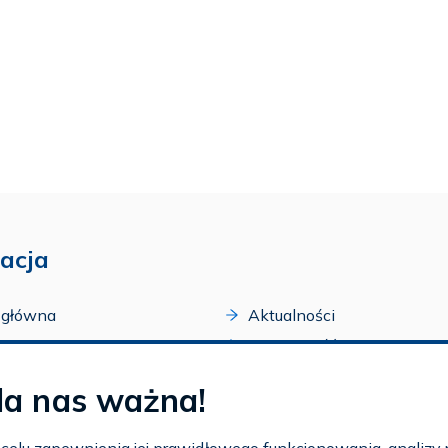
acja
 główna
Aktualności
acji
Dostępność
amy FAR
Szkolenia
la nas ważna!
zone programy
Archiwum
arium
Ogłoszenia