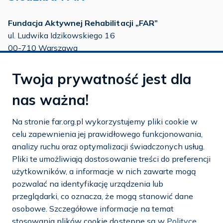
Fundacja Aktywnej Rehabilitacji „FAR”
ul. Ludwika Idzikowskiego 16
00-710 Warszawa
tel./fax:
22 651 88 02
Twoja prywatność jest dla
tel.:
22 651 88 03
tel.:
22 858 26 39
nas ważna!
tel.:
22 642 22 91
Na stronie far.org.pl wykorzystujemy pliki cookie w
e-mail:
info@far.org.pl
celu zapewnienia jej prawidłowego funkcjonowania,
analizy ruchu oraz optymalizacji świadczonych usług.
Pliki te umożliwiają dostosowanie treści do preferencji
użytkowników, a informacje w nich zawarte mogą
Dostosuj cookies
pozwalać na identyfikację urządzenia lub
przeglądarki, co oznacza, że mogą stanowić dane
Mapa strony
osobowe. Szczegółowe informacje na temat
stosowania plików cookie dostępne są w
Polityce