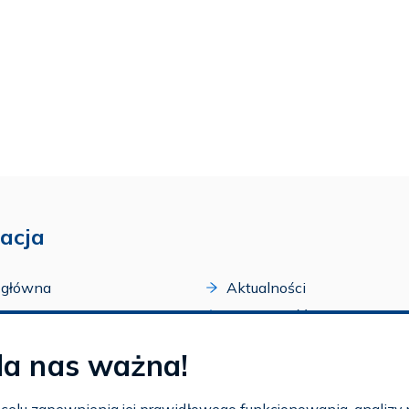
acja
 główna
Aktualności
acji
Dostępność
amy FAR
Szkolenia
la nas ważna!
zone programy
Archiwum
arium
Ogłoszenia