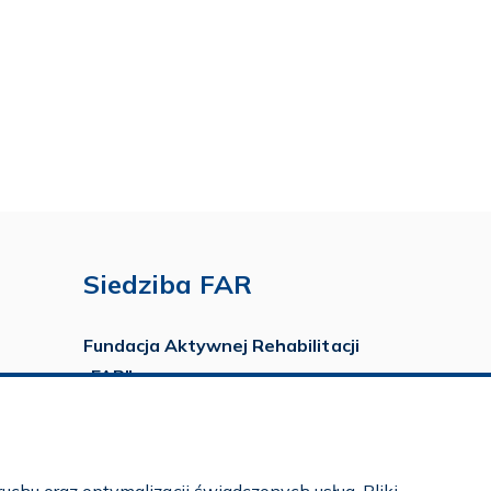
Siedziba FAR
Fundacja Aktywnej Rehabilitacji
„FAR”
ul. Ludwika Idzikowskiego 16
00-710 Warszawa
tel./fax:
22 651 88 02