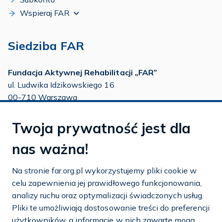
Wspieraj FAR
Siedziba FAR
Fundacja Aktywnej Rehabilitacji „FAR”
ul. Ludwika Idzikowskiego 16
00-710 Warszawa
tel./fax:
22 651 88 02
Twoja prywatność jest dla
tel.:
22 651 88 03
tel.:
22 858 26 39
nas ważna!
tel.:
22 642 22 91
Na stronie far.org.pl wykorzystujemy pliki cookie w
e-mail:
info@far.org.pl
celu zapewnienia jej prawidłowego funkcjonowania,
analizy ruchu oraz optymalizacji świadczonych usług.
Pliki te umożliwiają dostosowanie treści do preferencji
użytkowników, a informacje w nich zawarte mogą