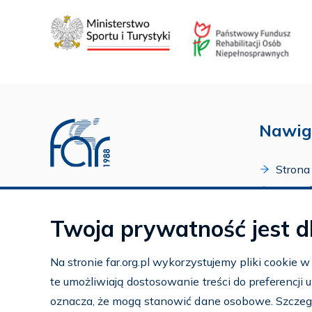
Nawig
Strona
O Fund
Profil FAR w serwisie Youtube
Progr
Profil FAR w serwisie Facebook
Twoja prywatność jest d
Zakońc
Profil FAR w serwisie Instagram
Kalend
Na stronie far.org.pl wykorzystujemy pliki cookie 
Kontak
te umożliwiają dostosowanie treści do preferencji
Subko
oznacza, że mogą stanowić dane osobowe. Szczeg