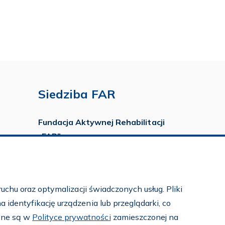
Siedziba FAR
Fundacja Aktywnej Rehabilitacji
„FAR”
ul. Ludwika Idzikowskiego 16
00-710 Warszawa
tel./fax:
22 651 88 02
uchu oraz optymalizacji świadczonych usług. Pliki
tel.:
22 651 88 03
identyfikację urządzenia lub przeglądarki, co
tel.:
22 858 26 39
pne są w
Polityce prywatności
zamieszczonej na