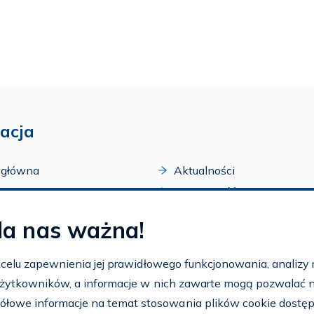
acja
 główna
Aktualności
acji
Dostępność
amy FAR
Szkolenia
la nas ważna!
zone programy
Archiwum
arium
Ogłoszenia
w celu zapewnienia jej prawidłowego funkcjonowania, analizy r
t
 użytkowników, a informacje w nich zawarte mogą pozwalać na 
nto
ółowe informacje na temat stosowania plików cookie dostę