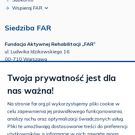
Wspieraj FAR
Siedziba FAR
Fundacja Aktywnej Rehabilitacji „FAR”
ul. Ludwika Idzikowskiego 16
00-710 Warszawa
tel./fax:
22 651 88 02
Twoja prywatność jest dla
tel.:
22 651 88 03
tel.:
22 858 26 39
nas ważna!
tel.:
22 642 22 91
Na stronie far.org.pl wykorzystujemy pliki cookie w
e-mail:
info@far.org.pl
celu zapewnienia jej prawidłowego funkcjonowania,
analizy ruchu oraz optymalizacji świadczonych usług.
Pliki te umożliwiają dostosowanie treści do preferencji
użytkowników, a informacje w nich zawarte mogą