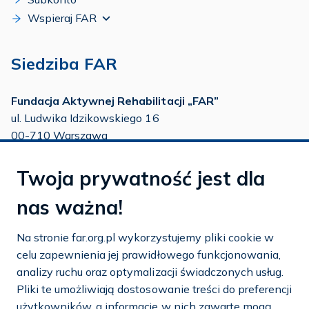
Wspieraj FAR
Siedziba FAR
Fundacja Aktywnej Rehabilitacji „FAR”
ul. Ludwika Idzikowskiego 16
00-710 Warszawa
tel./fax:
22 651 88 02
Twoja prywatność jest dla
tel.:
22 651 88 03
tel.:
22 858 26 39
nas ważna!
tel.:
22 642 22 91
Na stronie far.org.pl wykorzystujemy pliki cookie w
e-mail:
info@far.org.pl
celu zapewnienia jej prawidłowego funkcjonowania,
analizy ruchu oraz optymalizacji świadczonych usług.
Pliki te umożliwiają dostosowanie treści do preferencji
użytkowników, a informacje w nich zawarte mogą